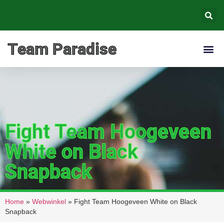
Team Paradise
Thailand
Fight Team Hoogeveen
White on Black
Snapback
Home
»
Webwinkel
»
Fight Team Hoogeveen White on Black
Snapback