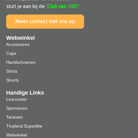
sluit je aan bij de
‘Club van 100’!
Neem contact met ons op
Webwinkel
Accessoires
Caps
Handschoenen
Shirts
Shorts
Handige Links
Lesrooster
Sponsoren
Tarieven
Thailand Expeditie
Webwinkel