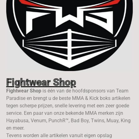
Fightwear Shop
Fightwear Shop
is één van de hoofdsponsors van Team
Paradise en brengt u de beste MMA & Kick boks artikelen
tegen scherpe prijzen, snelle levering met een zeer goede
service. Een paar van onze bekende MMA merken zijn
Hayabusa, Venum, PunchR™, Bad Boy, Twins, Muay, King
en meer.
Tevens worden alle artikelen vanuit eigen opslag