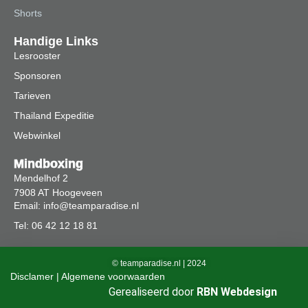
Shorts
Handige Links
Lesrooster
Sponsoren
Tarieven
Thailand Expeditie
Webwinkel
Mindboxing
Mendelhof 2
7908 AT Hoogeveen
Email: info@teamparadise.nl
Tel: 06 42 12 18 81
© teamparadise.nl | 2024
Disclamer | Algemene voorwaarden
Gerealiseerd door
RBN Webdesign